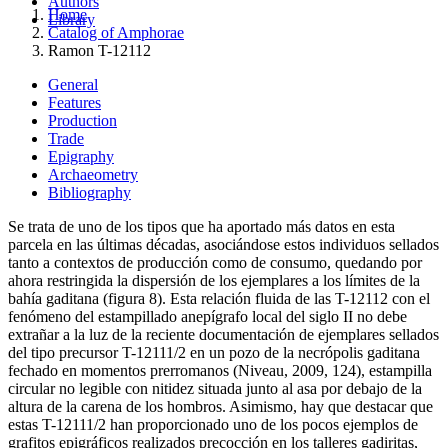
Authors
Home
Library
Catalog of Amphorae
Ramon T-12112
General
Features
Production
Trade
Epigraphy
Archaeometry
Bibliography
Se trata de uno de los tipos que ha aportado más datos en esta
parcela en las últimas décadas, asociándose estos individuos sellados
tanto a contextos de producción como de consumo, quedando por
ahora restringida la dispersión de los ejemplares a los límites de la
bahía gaditana (figura 8). Esta relación fluida de las T-12112 con el
fenómeno del estampillado anepígrafo local del siglo II no debe
extrañar a la luz de la reciente documentación de ejemplares sellados
del tipo precursor T-12111/2 en un pozo de la necrópolis gaditana
fechado en momentos prerromanos (Niveau, 2009, 124), estampilla
circular no legible con nitidez situada junto al asa por debajo de la
altura de la carena de los hombros. Asimismo, hay que destacar que
estas T-12111/2 han proporcionado uno de los pocos ejemplos de
grafitos epigráficos realizados precocción en los talleres gadiritas,