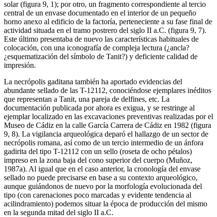
solar (figura 9, 1); por otro, un fragmento correspondiente al tercio
central de un envase documentado en el interior de un pequeño
horno anexo al edificio de la factoría, perteneciente a su fase final de
actividad situada en el tramo postrero del siglo II a.C. (figura 9, 7).
Este último presentaba de nuevo las características habituales de
colocación, con una iconografía de compleja lectura (¿ancla?
¿esquematización del símbolo de Tanit?) y deficiente calidad de
impresión.
La necrópolis gaditana también ha aportado evidencias del
abundante sellado de las T-12112, conociéndose ejemplares inéditos
que representan a Tanit, una pareja de delfines, etc. La
documentación publicada por ahora es exigua, y se restringe al
ejemplar localizado en las excavaciones preventivas realizadas por el
Museo de Cádiz en la calle García Carrera de Cádiz en 1982 (figura
9, 8). La vigilancia arqueológica deparó el hallazgo de un sector de
necrópolis romana, así como de un tercio intermedio de un ánfora
gadirita del tipo T-12112 con un sello (roseta de ocho pétalos)
impreso en la zona baja del cono superior del cuerpo (Muñoz,
1987a). Al igual que en el caso anterior, la cronología del envase
sellado no puede precisarse en base a su contexto arqueológico,
aunque guiándonos de nuevo por la morfología evolucionada del
tipo (con carenaciones poco marcadas y evidente tendencia al
acilindramiento) podemos situar la época de producción del mismo
en la segunda mitad del siglo II a.C.