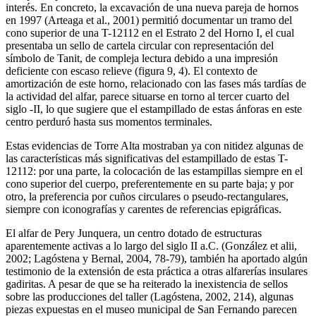
interés. En concreto, la excavación de una nueva pareja de hornos
en 1997 (Arteaga et al., 2001) permitió documentar un tramo del
cono superior de una T-12112 en el Estrato 2 del Horno I, el cual
presentaba un sello de cartela circular con representación del
símbolo de Tanit, de compleja lectura debido a una impresión
deficiente con escaso relieve (figura 9, 4). El contexto de
amortización de este horno, relacionado con las fases más tardías de
la actividad del alfar, parece situarse en torno al tercer cuarto del
siglo -II, lo que sugiere que el estampillado de estas ánforas en este
centro perduró hasta sus momentos terminales.
Estas evidencias de Torre Alta mostraban ya con nitidez algunas de
las características más significativas del estampillado de estas T-
12112: por una parte, la colocación de las estampillas siempre en el
cono superior del cuerpo, preferentemente en su parte baja; y por
otro, la preferencia por cuños circulares o pseudo-rectangulares,
siempre con iconografías y carentes de referencias epigráficas.
El alfar de Pery Junquera, un centro dotado de estructuras
aparentemente activas a lo largo del siglo II a.C. (González et alii,
2002; Lagóstena y Bernal, 2004, 78-79), también ha aportado algún
testimonio de la extensión de esta práctica a otras alfarerías insulares
gadiritas. A pesar de que se ha reiterado la inexistencia de sellos
sobre las producciones del taller (Lagóstena, 2002, 214), algunas
piezas expuestas en el museo municipal de San Fernando parecen