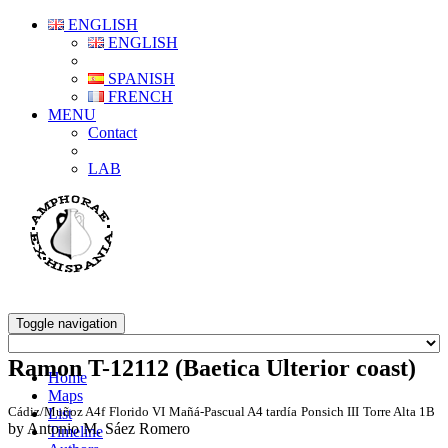
ENGLISH
ENGLISH
SPANISH
FRENCH
MENU
Contact
LAB
Toggle navigation
Ramon T-12112 (Baetica Ulterior coast)
Home
Maps
Cádiz/Muñoz A4f
Florido VI
Mañá-Pascual A4 tardía
Ponsich III
Torre Alta 1B
List
by Antonio M. Sáez Romero
Timeline