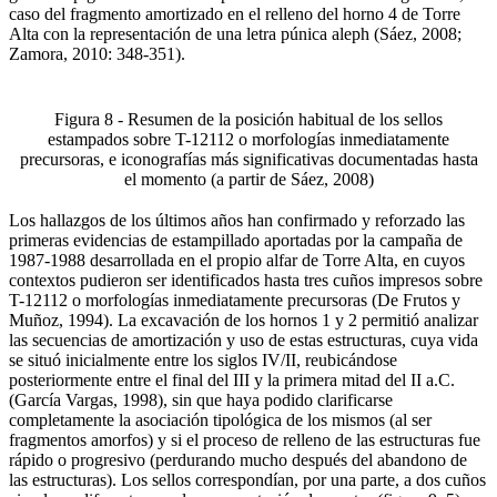
caso del fragmento amortizado en el relleno del horno 4 de Torre
Alta con la representación de una letra púnica aleph (Sáez, 2008;
Zamora, 2010: 348-351).
Figura 8 - Resumen de la posición habitual de los sellos
estampados sobre T-12112 o morfologías inmediatamente
precursoras, e iconografías más significativas documentadas hasta
el momento (a partir de Sáez, 2008)
Los hallazgos de los últimos años han confirmado y reforzado las
primeras evidencias de estampillado aportadas por la campaña de
1987-1988 desarrollada en el propio alfar de Torre Alta, en cuyos
contextos pudieron ser identificados hasta tres cuños impresos sobre
T-12112 o morfologías inmediatamente precursoras (De Frutos y
Muñoz, 1994). La excavación de los hornos 1 y 2 permitió analizar
las secuencias de amortización y uso de estas estructuras, cuya vida
se situó inicialmente entre los siglos IV/II, reubicándose
posteriormente entre el final del III y la primera mitad del II a.C.
(García Vargas, 1998), sin que haya podido clarificarse
completamente la asociación tipológica de los mismos (al ser
fragmentos amorfos) y si el proceso de relleno de las estructuras fue
rápido o progresivo (perdurando mucho después del abandono de
las estructuras). Los sellos correspondían, por una parte, a dos cuños