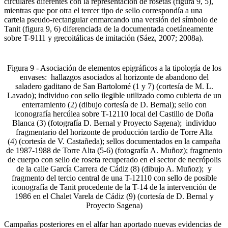
circulares diferentes con la representación de rosetas (figura 9, 5),
mientras que por otra el tercer tipo de sello correspondía a una
cartela pseudo-rectangular enmarcando una versión del símbolo de
Tanit (figura 9, 6) diferenciada de la documentada coetáneamente
sobre T-9111 y grecoitálicas de imitación (Sáez, 2007; 2008a).
Figura 9 - Asociación de elementos epigráficos a la tipología de los
envases: hallazgos asociados al horizonte de abandono del
saladero gaditano de San Bartolomé (1 y 7) (cortesía de M. L.
Lavado); individuo con sello ilegible utilizado como cubierta de un
enterramiento (2) (dibujo cortesía de D. Bernal); sello con
iconografía hercúlea sobre T-12110 local del Castillo de Doña
Blanca (3) (fotografía D. Bernal y Proyecto Sagena); individuo
fragmentario del horizonte de producción tardío de Torre Alta
(4) (cortesía de V. Castañeda); sellos documentados en la campaña
de 1987-1988 de Torre Alta (5-6) (fotografía A. Muñoz); fragmento
de cuerpo con sello de roseta recuperado en el sector de necrópolis
de la calle García Carrera de Cádiz (8) (dibujo A. Muñoz); y
fragmento del tercio central de una T-12110 con sello de posible
iconografía de Tanit procedente de la T-14 de la intervención de
1986 en el Chalet Varela de Cádiz (9) (cortesía de D. Bernal y
Proyecto Sagena)
Campañas posteriores en el alfar han aportado nuevas evidencias de