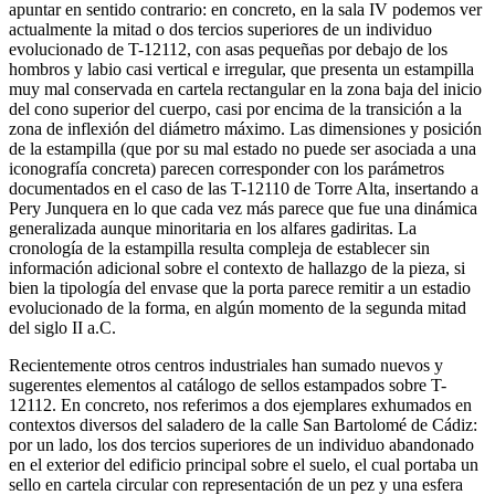
apuntar en sentido contrario: en concreto, en la sala IV podemos ver
actualmente la mitad o dos tercios superiores de un individuo
evolucionado de T-12112, con asas pequeñas por debajo de los
hombros y labio casi vertical e irregular, que presenta un estampilla
muy mal conservada en cartela rectangular en la zona baja del inicio
del cono superior del cuerpo, casi por encima de la transición a la
zona de inflexión del diámetro máximo. Las dimensiones y posición
de la estampilla (que por su mal estado no puede ser asociada a una
iconografía concreta) parecen corresponder con los parámetros
documentados en el caso de las T-12110 de Torre Alta, insertando a
Pery Junquera en lo que cada vez más parece que fue una dinámica
generalizada aunque minoritaria en los alfares gadiritas. La
cronología de la estampilla resulta compleja de establecer sin
información adicional sobre el contexto de hallazgo de la pieza, si
bien la tipología del envase que la porta parece remitir a un estadio
evolucionado de la forma, en algún momento de la segunda mitad
del siglo II a.C.
Recientemente otros centros industriales han sumado nuevos y
sugerentes elementos al catálogo de sellos estampados sobre T-
12112. En concreto, nos referimos a dos ejemplares exhumados en
contextos diversos del saladero de la calle San Bartolomé de Cádiz:
por un lado, los dos tercios superiores de un individuo abandonado
en el exterior del edificio principal sobre el suelo, el cual portaba un
sello en cartela circular con representación de un pez y una esfera