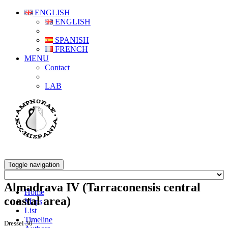
ENGLISH
ENGLISH
SPANISH
FRENCH
MENU
Contact
LAB
Toggle navigation
Almadrava IV (Tarraconensis central
Home
coastal area)
Maps
List
Timeline
Dressel 30