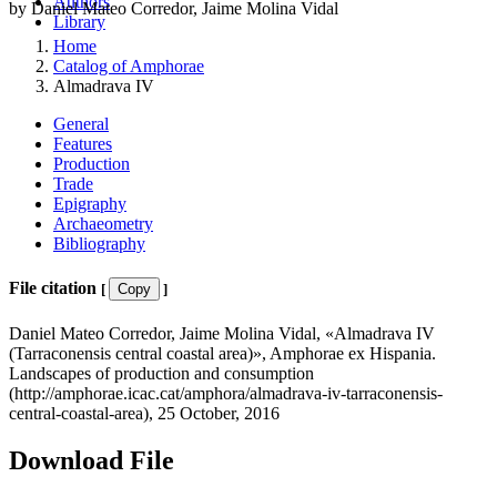
Authors
by Daniel Mateo Corredor, Jaime Molina Vidal
Library
Home
Catalog of Amphorae
Almadrava IV
General
Features
Production
Trade
Epigraphy
Archaeometry
Bibliography
File citation
[
Copy
]
Daniel Mateo Corredor, Jaime Molina Vidal, «Almadrava IV
(Tarraconensis central coastal area)», Amphorae ex Hispania.
Landscapes of production and consumption
(http://amphorae.icac.cat/amphora/almadrava-iv-tarraconensis-
central-coastal-area), 25 October, 2016
Download File