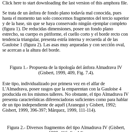
Click here to start downloading the last version of this amphora file.
Se trata de un ánfora de fondo plano todavía mal conocida, pues
hasta el momento tan solo conocemos fragmentos del tercio superior
y de la base, sin que se haya conservado ningún ejemplar completo
(figura 1). De reducidas dimensiones, posee un fondo plano
estrecho, su cuerpo es piriforme, el cuello corto y el borde recto con
tendencia triangular, presenta estría interna y recuerda al de las
Gauloise 1 (figura 2). Las asas muy arqueadas y con sección oval,
se acercan a la altura del borde.
Figura 1.- Propuesta de la tipología del ánfora Almadrava IV
(Gisbert, 1999, 409, Fig. 7.4).
Este tipo, individualizado por primera vez en el alfar de
L'Almadrava, posee rasgos que la emparentan con la Gauloise 4
producida en los mismos talleres. No obstante, el tipo Almadrava IV
presenta características diferenciadoras suficientes como para hablar
de un tipo independiente de aquél (Aranegui y Gisbert, 1992;
Gisbert, 1999, 396-397; Márquez, 1999, 111-114).
Figura 2.- Diversos fragmentos del tipo Almadrava IV (Gisbert,