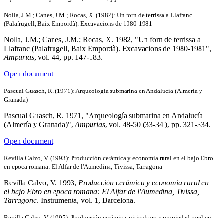
Nolla, J.M.; Canes, J.M.; Rocas, X. (1982): Un forn de terrissa a Llafranc
(Palafrugell, Baix Empordà). Excavacions de 1980-1981
Nolla, J.M.; Canes, J.M.; Rocas, X. 1982, "Un forn de terrissa a
Llafranc (Palafrugell, Baix Empordà). Excavacions de 1980-1981",
Ampurias
, vol. 44, pp. 147-183.
Open document
Pascual Guasch, R. (1971): Arqueología submarina en Andalucía (Almería y
Granada)
Pascual Guasch, R. 1971, "Arqueología submarina en Andalucía
(Almería y Granada)",
Ampurias
, vol. 48-50 (33-34 ), pp. 321-334.
Open document
Revilla Calvo, V. (1993): Producción cerámica y economia rural en el bajo Ebro
en epoca romana: El Alfar de l'Aumedina, Tivissa, Tarragona
Revilla Calvo, V. 1993,
Producción cerámica y economia rural en
el bajo Ebro en epoca romana: El Alfar de l'Aumedina, Tivissa,
Tarragona
. Instrumenta, vol. 1, Barcelona.
Revilla Calvo, V. (1995): Producción cerámica, viticultura y propiedad rural en