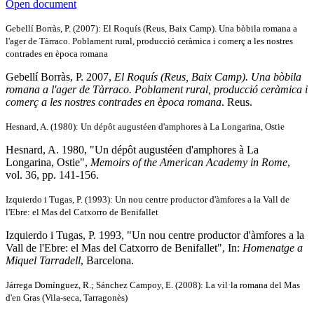
Open document
Gebellí Borràs, P. (2007): El Roquís (Reus, Baix Camp). Una bòbila romana a
l'ager de Tàrraco. Poblament rural, producció ceràmica i comerç a les nostres
contrades en època romana
Gebellí Borràs, P. 2007,
El Roquís (Reus, Baix Camp). Una bòbila
romana a l'ager de Tàrraco. Poblament rural, producció ceràmica i
comerç a les nostres contrades en època romana
. Reus.
Hesnard, A. (1980): Un dépôt augustéen d'amphores à La Longarina, Ostie
Hesnard, A. 1980, "Un dépôt augustéen d'amphores à La
Longarina, Ostie",
Memoirs of the American Academy in Rome
,
vol. 36, pp. 141-156.
Izquierdo i Tugas, P. (1993): Un nou centre productor d'àmfores a la Vall de
l'Ebre: el Mas del Catxorro de Benifallet
Izquierdo i Tugas, P. 1993, "Un nou centre productor d'àmfores a la
Vall de l'Ebre: el Mas del Catxorro de Benifallet", In:
Homenatge a
Miquel Tarradell
, Barcelona.
Járrega Domínguez, R.; Sánchez Campoy, E. (2008): La vil·la romana del Mas
d'en Gras (Vila-seca, Tarragonès)