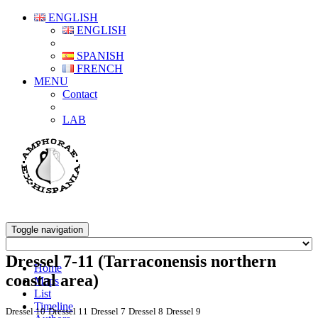
ENGLISH
ENGLISH
SPANISH
FRENCH
MENU
Contact
LAB
Toggle navigation
Dressel 7-11 (Tarraconensis northern
Home
coastal area)
Maps
List
Timeline
Dressel 10
Dressel 11
Dressel 7
Dressel 8
Dressel 9