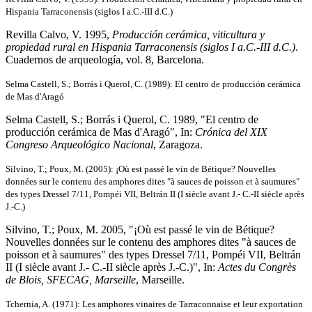
Hispania Tarraconensis (siglos I a.C.-III d.C.)
Revilla Calvo, V. 1995,
Producción cerámica, viticultura y
propiedad rural en Hispania Tarraconensis (siglos I a.C.-III d.C.)
.
Cuadernos de arqueología, vol. 8, Barcelona.
Selma Castell, S.; Borrás i Querol, C. (1989): El centro de producción cerámica
de Mas d'Aragó
Selma Castell, S.; Borrás i Querol, C. 1989, "El centro de
producción cerámica de Mas d'Aragó", In:
Crónica del XIX
Congreso Arqueológico Nacional
, Zaragoza.
Silvino, T.; Poux, M. (2005): ¡Où est passé le vin de Bétique? Nouvelles
données sur le contenu des amphores dites "à sauces de poisson et à saumures"
des types Dressel 7/11, Pompéi VII, Beltrán II (I siècle avant J.- C.-II siècle après
J.-C.)
Silvino, T.; Poux, M. 2005, "¡Où est passé le vin de Bétique?
Nouvelles données sur le contenu des amphores dites "à sauces de
poisson et à saumures" des types Dressel 7/11, Pompéi VII, Beltrán
II (I siècle avant J.- C.-II siècle après J.-C.)", In:
Actes du Congrès
de Blois, SFECAG, Marseille
, Marseille.
Tchernia, A. (1971): Les amphores vinaires de Tarraconnaise et leur exportation