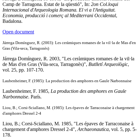
Camp de Tarragona. Estat de la qüestió", In:
2on Col.loqui
Internacional d'Arqueologia Romana. El vi a l'Antiguitat.
Economia, producció i comerç al Mediterrani Occidental
,
Badalona.
Open document
Járrega Domínguez, R. (2003): Les ceràmiques romanes de la vil·la de Mas d'en
Gras (Vila-seca, Tarragonès)
Járrega Domínguez, R. 2003, "Les ceràmiques romanes de la vil·la
de Mas d'en Gras (Vila-seca, Tarragonès)",
Butlletí Arqueològic
,
vol. 25, pp. 107-170.
Laubenheimer, F. (1985): La production des amphores en Gaule Narbonnaise
Laubenheimer, F. 1985,
La production des amphores en Gaule
Narbonnaise
. París.
Liou, B.; Corsi-Sciallano, M. (1985): Les épaves de Tarraconaise à chargement
d'amphores Dressel 2-4
Liou, B.; Corsi-Sciallano, M. 1985, "Les épaves de Tarraconaise à
chargement d'amphores Dressel 2-4",
Archaeonautica
, vol. 5, pp. 5-
178.