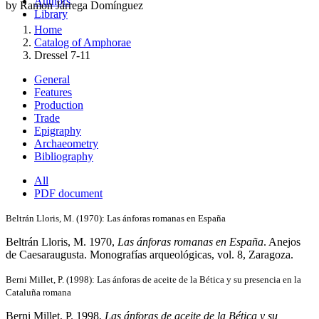
Authors
by Ramon Járrega Domínguez
Library
Home
Catalog of Amphorae
Dressel 7-11
General
Features
Production
Trade
Epigraphy
Archaeometry
Bibliography
All
PDF document
Beltrán Lloris, M. (1970): Las ánforas romanas en España
Beltrán Lloris, M. 1970,
Las ánforas romanas en España
. Anejos
de Caesaraugusta. Monografías arqueológicas, vol. 8, Zaragoza.
Berni Millet, P. (1998): Las ánforas de aceite de la Bética y su presencia en la
Cataluña romana
Berni Millet, P. 1998,
Las ánforas de aceite de la Bética y su