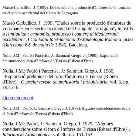
Massó Carballido, J. (1999): Dades sobre la producció d'àmfores de vi romanes
en el sector occidental del Camp de Tarragona
Massó Carballido, J. 1999, "Dades sobre la producció d'àmfores de
vi romanes en el sector occidental del Camp de Tarragona", In:
El Vi
a l'antiguitat : economia, producció i comerç al Mediterrani
occidental : II Col·loqui Internacional d'Arqueologia Romana, actes
(Barcelona 6-9 de maig de 1998)
, Badalona.
Nolla, J.M.; Padró i Parcerisa, J.; Sanmartí Grego, J. (1980): Exploració
preliminar del forn d'àmfores de Tivissa (Ribera d'Ebre)
Nolla, J.M.; Padró i Parcerisa, J.; Sanmartí Grego, J. 1980,
"Exploració preliminar del forn d'àmfores de Tivissa (Ribera
d'Ebre)",
Cypsela: revista de prehistòria i protohistòria
, vol. 3, pp.
193-218.
Open document
Nolla, J.M.; Padró, J.; Sanmartí Grego, J. (1979): Algunes consideracions sobre
el forn d'àmfores de Tivissa (Ribera d'Ebre)
Nolla, J.M.; Padró, J.; Sanmartí Grego, J. 1979, "Algunes
consideracions sobre el forn d'àmfores de Tivissa (Ribera d'Ebre)",
Informació Arqueològica
, vol. 30, pp. 151-153.