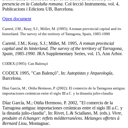
presencia en la Cataluña romana
. Col·lecció Instrumenta, vol. 4,
Publicacions i Edicions UB, Barcelona.
Open document
Carreté, J.M.; Keay, S.J.; Millet, M. (1995): A roman provincial capital and its
hinterland. The survey of the territory of Tarragona, Spain, 1985-1990
Carreté, J.M.; Keay, S.J.; Millet, M. 1995,
A roman provincial
capital and its hinterland. The survey of the territory of Tarragona,
Spain, 1985-1990
. JRA Supplementary Series, vol. 15, Ann Arbor.
CODEX (1995): Can Balençó
CODEX 1995, "Can Balençó", In:
Autopistas y Arqueología
,
Barcelona.
Díaz García, M.; Otiña Hermoso, P. (2002): El comercio de la Tarragona antigua:
importaciones cerámicas entre el siglo III a.C. y la dinastía julio-claudia
Díaz García, M.; Otiña Hermoso, P. 2002, "El comercio de la
Tarragona antigua: importaciones cerámicas entre el siglo III a.C. y
la dinastía julio-claudia", In: Rivet, L.& Sciallano, M. (eds.).
Vivre,
produire et échanger: reflets méditerranéens. Melanges offertes à
Bernard Liou
, Montagnac.