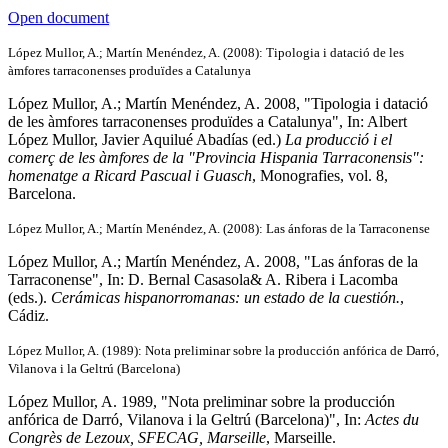
Open document
López Mullor, A.; Martín Menéndez, A. (2008): Tipologia i datació de les
àmfores tarraconenses produïdes a Catalunya
López Mullor, A.; Martín Menéndez, A. 2008, "Tipologia i datació
de les àmfores tarraconenses produïdes a Catalunya", In: Albert
López Mullor, Javier Aquilué Abadías (ed.)
La producció i el
comerç de les àmfores de la "Provincia Hispania Tarraconensis":
homenatge a Ricard Pascual i Guasch
, Monografies, vol. 8,
Barcelona.
López Mullor, A.; Martín Menéndez, A. (2008): Las ánforas de la Tarraconense
López Mullor, A.; Martín Menéndez, A. 2008, "Las ánforas de la
Tarraconense", In: D. Bernal Casasola& A. Ribera i Lacomba
(eds.).
Cerámicas hispanorromanas: un estado de la cuestión.
,
Cádiz.
López Mullor, A. (1989): Nota preliminar sobre la producción anfórica de Darró,
Vilanova i la Geltrú (Barcelona)
López Mullor, A. 1989, "Nota preliminar sobre la producción
anfórica de Darró, Vilanova i la Geltrú (Barcelona)", In:
Actes du
Congrès de Lezoux, SFECAG, Marseille
, Marseille.