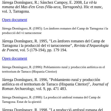
Járrega Domínguez, R.; Sánchez Campoy, E. 2008,
La vil·la
romana del Mas d'en Gras (Vila-seca, Tarragonès)
. Hic et nunc,
vol. 3, Tarragona.
Open document
Járrega Domínguez, R. (1995): Les àmfores romanes del Camp de Tarragona i la
producció del vi tarraconense
Járrega Domínguez, R. 1995, "Les àmfores romanes del Camp de
Tarragona i la producció del vi tarraconense",
Revista d'Arqueologia
de Ponent
, vol. 5 (179-194), pp. 179 194.
Open document
Járrega Domínguez, R. (1996): Poblamiento rural y producción anfórica en el
territorium de Tarraco (Hispania Citerior)
Járrega Domínguez, R. 1996, "Poblamiento rural y producción
anfórica en el territorium de Tarraco (Hispania Citerior)",
Journal of
Roman Archaeology
, vol. 9, pp. 471 483.
Járrega Domínguez, R. (1998): La producció amforal romana del Camp de
Tarragona. Estat de la qüestió
Járrega Domínguez, R. 1998, "La producció amforal romana del