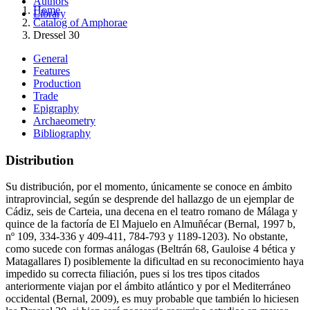
Authors
Home
Library
Catalog of Amphorae
Dressel 30
General
Features
Production
Trade
Epigraphy
Archaeometry
Bibliography
Distribution
Su distribución, por el momento, únicamente se conoce en ámbito
intraprovincial, según se desprende del hallazgo de un ejemplar de
Cádiz, seis de Carteia, una decena en el teatro romano de Málaga y
quince de la factoría de El Majuelo en Almuñécar (Bernal, 1997 b,
nº 109, 334-336 y 409-411, 784-793 y 1189-1203). No obstante,
como sucede con formas análogas (Beltrán 68, Gauloise 4 bética y
Matagallares I) posiblemente la dificultad en su reconocimiento haya
impedido su correcta filiación, pues si los tres tipos citados
anteriormente viajan por el ámbito atlántico y por el Mediterráneo
occidental (Bernal, 2009), es muy probable que también lo hiciesen