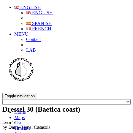
ENGLISH
ENGLISH
SPANISH
FRENCH
MENU
Contact
LAB
Toggle navigation
Dressel 30 (Baetica coast)
Home
Maps
Keay 49
List
by Dario Bernal Casasola
Timeline