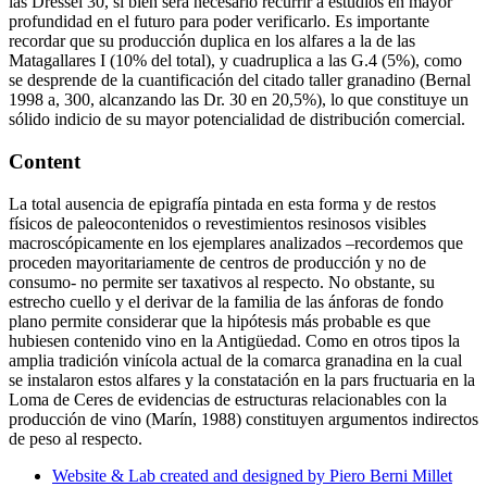
las Dressel 30, si bien será necesario recurrir a estudios en mayor
profundidad en el futuro para poder verificarlo. Es importante
recordar que su producción duplica en los alfares a la de las
Matagallares I (10% del total), y cuadruplica a las G.4 (5%), como
se desprende de la cuantificación del citado taller granadino (Bernal
1998 a, 300, alcanzando las Dr. 30 en 20,5%), lo que constituye un
sólido indicio de su mayor potencialidad de distribución comercial.
Content
La total ausencia de epigrafía pintada en esta forma y de restos
físicos de paleocontenidos o revestimientos resinosos visibles
macroscópicamente en los ejemplares analizados –recordemos que
proceden mayoritariamente de centros de producción y no de
consumo- no permite ser taxativos al respecto. No obstante, su
estrecho cuello y el derivar de la familia de las ánforas de fondo
plano permite considerar que la hipótesis más probable es que
hubiesen contenido vino en la Antigüedad. Como en otros tipos la
amplia tradición vinícola actual de la comarca granadina en la cual
se instalaron estos alfares y la constatación en la pars fructuaria en la
Loma de Ceres de evidencias de estructuras relacionables con la
producción de vino (Marín, 1988) constituyen argumentos indirectos
de peso al respecto.
Website & Lab created and designed by Piero Berni Millet