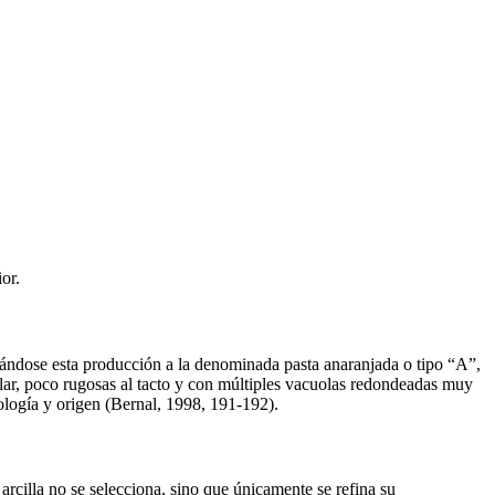
or.
uándose esta producción a la denominada pasta anaranjada o tipo “A”,
gular, poco rugosas al tacto y con múltiples vacuolas redondeadas muy
ología y origen (Bernal, 1998, 191-192).
a arcilla no se selecciona, sino que únicamente se refina su