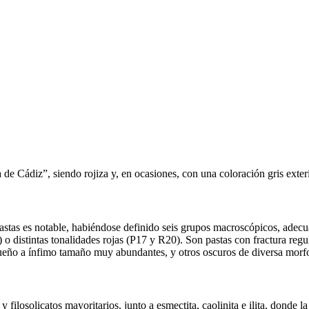
de Cádiz”, siendo rojiza y, en ocasiones, con una coloración gris exteri
pastas es notable, habiéndose definido seis grupos macroscópicos, adec
) o distintas tonalidades rojas (P17 y R20). Son pastas con fractura re
equeño a ínfimo tamaño muy abundantes, y otros oscuros de diversa morf
y filosolicatos mayoritarios, junto a esmectita, caolinita e ilita, donde l