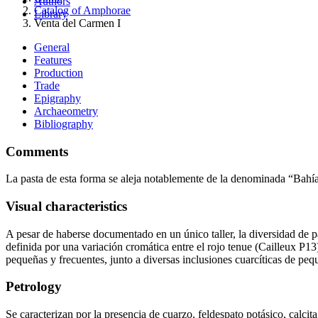
Authors
Catalog of Amphorae
Library
Venta del Carmen I
General
Features
Production
Trade
Epigraphy
Archaeometry
Bibliography
Comments
La pasta de esta forma se aleja notablemente de la denominada “Bahía 
Visual characteristics
A pesar de haberse documentado en un único taller, la diversidad de 
definida por una variación cromática entre el rojo tenue (Cailleux P13
pequeñas y frecuentes, junto a diversas inclusiones cuarcíticas de p
Petrology
Se caracterizan por la presencia de cuarzo, feldespato potásico, calcita 