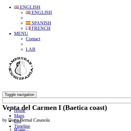
ENGLISH
ENGLISH
SPANISH
FRENCH
MENU
Contact
LAB
Toggle navigation
Venta del Carmen I (Baetica coast)
Home
Maps
by Dario Bernal Casasola
List
Timeline
Home