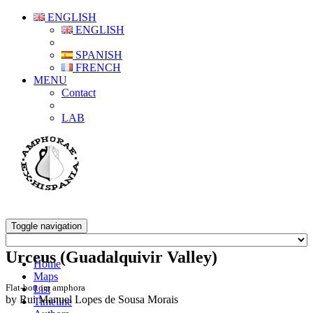
ENGLISH
ENGLISH
SPANISH
FRENCH
MENU
Contact
LAB
Toggle navigation
Urceus (Guadalquivir Valley)
Home
Maps
Flat-bottom amphora
List
by Rui Manuel Lopes de Sousa Morais
Timeline