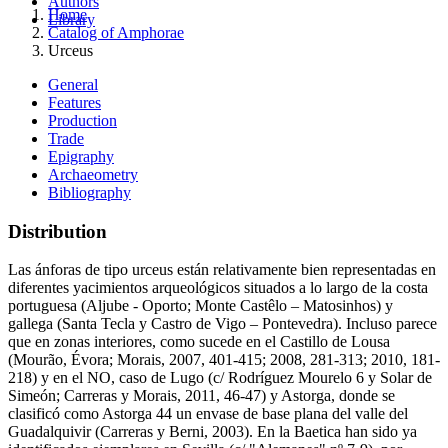
Authors
Home
Library
Catalog of Amphorae
Urceus
General
Features
Production
Trade
Epigraphy
Archaeometry
Bibliography
Distribution
Las ánforas de tipo urceus están relativamente bien representadas en
diferentes yacimientos arqueológicos situados a lo largo de la costa
portuguesa (Aljube - Oporto; Monte Castêlo – Matosinhos) y
gallega (Santa Tecla y Castro de Vigo – Pontevedra). Incluso parece
que en zonas interiores, como sucede en el Castillo de Lousa
(Mourão, Évora; Morais, 2007, 401-415; 2008, 281-313; 2010, 181-
218) y en el NO, caso de Lugo (c/ Rodríguez Mourelo 6 y Solar de
Simeón; Carreras y Morais, 2011, 46-47) y Astorga, donde se
clasificó como Astorga 44 un envase de base plana del valle del
Guadalquivir (Carreras y Berni, 2003). En la Baetica han sido ya