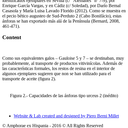
identificados ejemplares en Sevilla (c/ "Alemanes" nº 7-9), por
Enrique García Vargas, y en Cádiz (c/ Soledad), por Darío Bernal
Casasola y María Luisa Lavado Florido (2012). Como se muestra en
el pecio bético augusteo de Sud-Perduto 2 (Cabo Bonifácio), estas
ánforas se han exportado más alá de la Península (Bernard, 2008,
461-471).
Content
Como sus equivalentes galos – Gauloise 5 y 7 – se destinaban, muy
probablemente, al transporte de productos vitivinícolas. Además de
las características formales, los restos de resina en el interior de
algunos ejemplares sugieren que non se han utilizado para el
transporte de aceite (figura 2).
Figura 2.- Capacidades de las ánforas tipo urceus 2 (inédito)
Website & Lab created and designed by Piero Berni Millet
© Amphorae ex Hispania - 2016 © All Rights Reserved