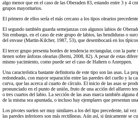
algo menor que en el caso de las Oberaden 83, estando entre 3 y 4 cm
grupos mayoritarios.
El primero de ellos sería el más cercano a los tipos olearios precedent
El segundo también guarda semejanzas con algunos labios de Oberaden 
Sin embargo, en el caso de este grupo de labios, las hendiduras o surc
del envase (Martin-Kilcher, 1987, 53), que desembocará en los típicos
El tercer grupo presenta bordes de tendencia rectangular, con la part
tienen sobre ánforas olearias (Berni, 2008, 82). A pesar de estas dife
mismo yacimiento, como puede ser el caso de Haltern o Anreppen.
Una característica bastante definitoria de este tipo son las asas. La 
redondeado, con mayor separación entre las paredes del cuello y la car
curva, que las acerca al cuarto de círculo. El inicio de las asas se p
pronunciado en el punto de unión, fruto de una acción del alfarero ten
o tres cuartos del labio. La sección de las asas marca también alguna 
de la misma sea apuntada, o incluso hay ejemplares que presentan una 
Los pivotes suelen ser muy similares a los del tipo precedente, tal ve
las paredes inferiores son más rectilíneas. Aún así, si únicamente se cu