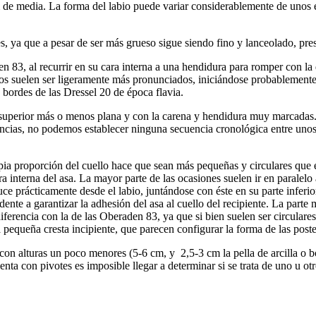
 de media. La forma del labio puede variar considerablemente de unos ej
es, ya que a pesar de ser más grueso sigue siendo fino y lanceolado, pre
83, al recurrir en su cara interna a una hendidura para romper con la d
os suelen ser ligeramente más pronunciados, iniciándose probablemente u
 bordes de las Dressel 20 de época flavia.
e superior más o menos plana y con la carena y hendidura muy marcadas. 
rencias, no podemos establecer ninguna secuencia cronológica entre unos
propia proporción del cuello hace que sean más pequeñas y circulares qu
a interna del asa. La mayor parte de las ocasiones suelen ir en paralel
roduce prácticamente desde el labio, juntándose con éste en su parte inf
dente a garantizar la adhesión del asa al cuello del recipiente. La parte
diferencia con la de las Oberaden 83, ya que si bien suelen ser circular
pequeña cresta incipiente, que parecen configurar la forma de las poste
z con alturas un poco menores (5-6 cm, y 2,5-3 cm la pella de arcilla o
enta con pivotes es imposible llegar a determinar si se trata de uno u otr