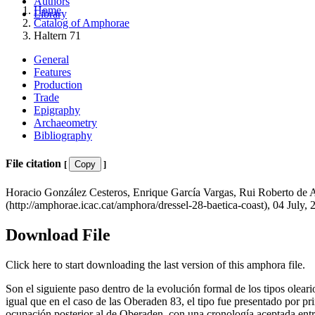
Authors
Home
Library
Catalog of Amphorae
Haltern 71
General
Features
Production
Trade
Epigraphy
Archaeometry
Bibliography
File citation
[
Copy
]
Horacio González Cesteros, Enrique García Vargas, Rui Roberto de 
(http://amphorae.icac.cat/amphora/dressel-28-baetica-coast), 04 July, 
Download File
Click here to start downloading the last version of this amphora file.
Son el siguiente paso dentro de la evolución formal de los tipos olear
igual que en el caso de las Oberaden 83, el tipo fue presentado por p
ocupación posterior al de Oberaden, con una cronología aceptada entre