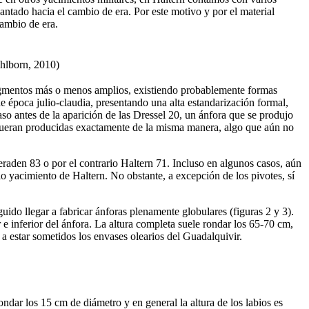
tado hacia el cambio de era. Por este motivo y por el material
ambio de era.
ühlborn, 2010)
 fragmentos más o menos amplios, existiendo probablemente formas
e época julio-claudia, presentando una alta estandarización formal,
o antes de la aparición de las Dressel 20, un ánfora que se produjo
os fueran producidas exactamente de la misma manera, algo que aún no
beraden 83 o por el contrario Haltern 71. Incluso en algunos casos, aún
io yacimiento de Haltern. No obstante, a excepción de los pivotes, sí
uido llegar a fabricar ánforas plenamente globulares (figuras 2 y 3).
 inferior del ánfora. La altura completa suele rondar los 65-70 cm,
a estar sometidos los envases olearios del Guadalquivir.
dar los 15 cm de diámetro y en general la altura de los labios es