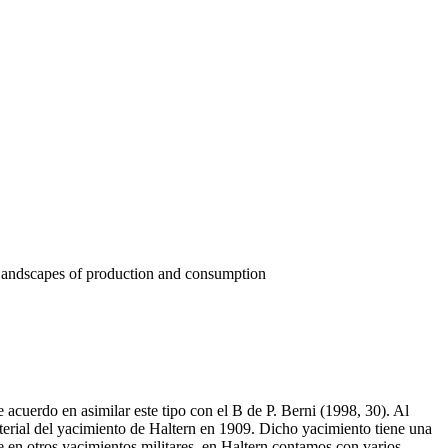
Landscapes of production and consumption
 acuerdo en asimilar este tipo con el B de P. Berni (1998, 30). Al
aterial del yacimiento de Haltern en 1909. Dicho yacimiento tiene una
e en otros yacimientos militares, en Haltern contamos con varios