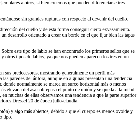
emplares a otros, si bien creemos que pueden diferenciarse tres
sentándose sin grandes rupturas con respecto al devenir del cuello.
irección del cuello y de esta forma conseguir cierto exvasamiento.
n desarrollo orientado a crear un borde en el que fijar bien las tapas
Sobre este tipo de labio se han encontrado los primeros sellos que se
 y otros tipos de labios, ya que nos pueden aparecen los tres en un
e en sus predecesoras, mostrando generalmente un perfil más
o a las paredes del ánfora, aunque en algunas presentan una tendencia
erior, donde normalmente se marca un surco horizontal más o menos
 más elevada del asa sobrepasa el punto de unión y se queda a la mitad
es, en muchas de ellas observamos una tendencia a que la parte superior
riores Dressel 20 de época julio-claudia.
 botón) y algo más abiertos, debido a que el cuerpo es menos ovoide y
o tipo.