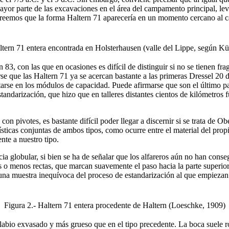
r parte de las excavaciones en el área del campamento principal, levan
 creemos que la forma Haltern 71 aparecería en un momento cercano al c
ltern 71 entera encontrada en Holsterhausen (valle del Lippe, según K
 83, con las que en ocasiones es difícil de distinguir si no se tienen
se que las Haltern 71 ya se acercan bastante a las primeras Dressel 20 d
rse en los módulos de capacidad. Puede afirmarse que son el último pas
standarización, que hizo que en talleres distantes cientos de kilómetr
n pivotes, es bastante difícil poder llegar a discernir si se trata de O
ísticas conjuntas de ambos tipos, como ocurre entre el material del prop
nte a nuestro tipo.
a globular, si bien se ha de señalar que los alfareros aún no han conseg
 menos rectas, que marcan suavemente el paso hacia la parte superior e
 una muestra inequívoca del proceso de estandarización al que empiezan 
Figura 2.- Haltern 71 entera procedente de Haltern (Loeschke, 1909)
abio exvasado y más grueso que en el tipo precedente. La boca suele ron