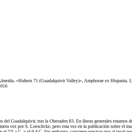
Almeida, «Haltern 71 (Guadalquivir Valley)», Amphorae ex Hispania. 
2016
ios del Guadalquivir, tras la Oberaden 83. En líneas generales estamos de
rimera vez por S. Loeschcke, pero esta vez en la publicación sobre el m
 el 7/5 a.C. y el 9 d.C. Sin embargo, conviene precisar que al igual qu