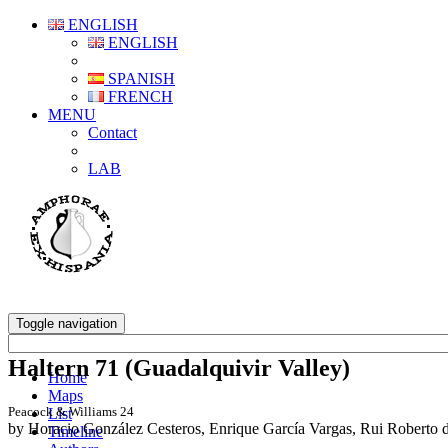
ENGLISH
ENGLISH
SPANISH
FRENCH
MENU
Contact
LAB
Toggle navigation
Haltern 71 (Guadalquivir Valley)
Home
Maps
Peacock & Williams 24
List
by Horacio González Cesteros, Enrique García Vargas, Rui Roberto 
Timeline