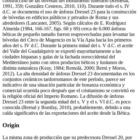
construcción de las bóvedas del monumento funerario (Remesal,
1991, 359; González Cesteros, 2010, 110). Durante todo el s. IV
d.C. se documenta el uso de ánforas Dressel 23 para la construcción
de bóvedas en edificios públicos y privados de Roma y sus
alrededores (Lancaster, 2005). Según cálculos de E. Rodríguez
Almeida (1984, 166-167, figs. 68 y 69) cerca de 6.000 ánforas
béticas de pequeño tamaño fueron reaprovechadas para levantar las
bóvedas del Circo de Magencio en la Vía Apia hacia los primeros
años del s. IV d.C. Durante la primera mitad del s. V d.C. el aceite
del Valle del Guadalquivir se exportó mayoritariamente a las
ciudades hispanas y galas de la fachada noroccidental del
Mediterráneo junto con otros productos béticos y lusitanos de
distinta naturaleza (Keay, 1984; Remolà, 2000; Berni y Moros,
2012). La alta densidad de ánforas Dressel 23 documentadas en los
conjuntos cerámicos tardorromanos de este período, parece ser
indicativo de una situación particular de bonanza económica y
comercial ocurrida poco después que el cristianismo se convirtió en
la religión oficial del Imperio Romano. La difusión de ánforas
Dressel 23 entre la segunda mitad del s. V y el s. VI d.C. es poco
conocida (Bernal y Bonifay, 2010), probablemente, debido a una
caída significativa de las exportaciones del aceite desde la Bética.
Origin
La misma zona de producción que su predecesora Dressel 20, por