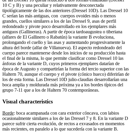
10 C y B) y una peculiar y relativamente desconectada
tipológicamente de las dos anteriores (Dressel 10D). Las Dressel 10
C serían las más antiguas, con cuerpos ovoides más o menos
grandes, cuellos similares a los de las Dressel 9, asas de perfil
redondeado y pivote poco desarrollado en los ejemplares más
antiguos (Gallineras). A partir de época tardoaugustea o tiberiana
(alfares de El Gallinero o Rabatún) la variante B evoluciona,
prolongando el cuello y las asas y aumentando progresivamente la
altura del borde (alfar de Villanueva). El aspecto redondeado del
cuerpo parece mantenerse desde los inicios de su producción hasta
el final de la misma, lo que permite clasificar como Dressel 10 las
ánforas de la variante D, cuyos primeros ejemplares datarían de
época de Augusto y compartirían la forma del tercio superior con las
Haltern 70, aunque el cuerpo y el pivote (cónico hueco) diferirían de
los de esta forma. Las Dressel 10D julio-claudias desarrollarían una
boca amplia y moldurada más próxima ya a los bordes típicos del
grupo 7-11 que a los de Haltern 70 contemporáneas.
Visual characteristics
Borde
: boca acampanada con cara exterior cóncava, con labios
ocasionalmente similares a los de las Dressel 7 y 8. En la variante D
parece sufrir cierta evolución, de rectos a exvasados en momentos
más recientes, en paralelo a lo que sucedería con la variante B.