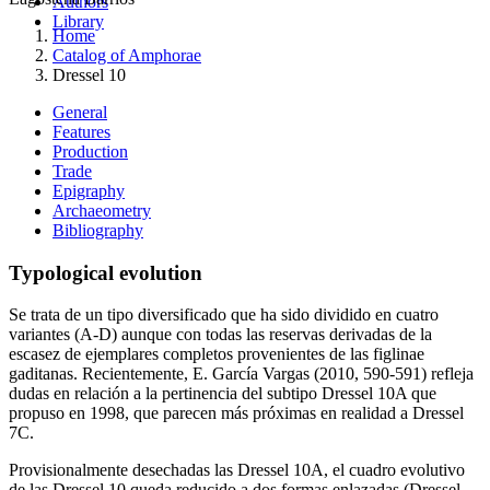
Authors
Library
Home
Catalog of Amphorae
Dressel 10
General
Features
Production
Trade
Epigraphy
Archaeometry
Bibliography
Typological evolution
Se trata de un tipo diversificado que ha sido dividido en cuatro
variantes (A-D) aunque con todas las reservas derivadas de la
escasez de ejemplares completos provenientes de las figlinae
gaditanas. Recientemente, E. García Vargas (2010, 590-591) refleja
dudas en relación a la pertinencia del subtipo Dressel 10A que
propuso en 1998, que parecen más próximas en realidad a Dressel
7C.
Provisionalmente desechadas las Dressel 10A, el cuadro evolutivo
de las Dressel 10 queda reducido a dos formas enlazadas (Dressel