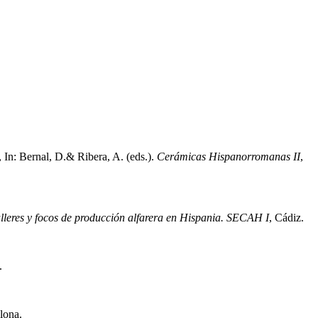
 In: Bernal, D.& Ribera, A. (eds.).
Cerámicas Hispanorromanas II
,
lleres y focos de producción alfarera en Hispania. SECAH I
, Cádiz.
.
lona.