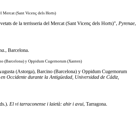
del Mercat (Sant Vicenç dels Horts)
vetats de la terrisseria del Mercat (Sant Vicenç dels Horts)",
Pyrenae
,
na.
, Barcelona.
rcino (Barcelona) y Oppidum Cugernorum (Xanten)
a Augusta (Astorga), Barcino (Barcelona) y Oppidum Cugernorum
en Occidente durante la Antigüedad, Universidad de Cádiz,
ds.).
El vi tarraconense i laietà: ahir i avui
, Tarragona.