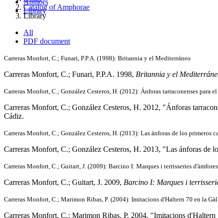
Authors
Catalog of Amphorae
Library
Library
All
PDF document
Carreras Monfort, C.; Funari, P.P.A. (1998): Britannia y el Mediterráneo
Carreras Monfort, C.; Funari, P.P.A. 1998,
Britannia y el Mediterrán
Carreras Monfort, C.; González Cesteros, H. (2012): Ánforas tarraconenses para 
Carreras Monfort, C.; González Cesteros, H. 2012, "Ánforas tarracon
Cádiz.
Carreras Monfort, C.; González Cesteros, H. (2013): Las ánforas de los primeros
Carreras Monfort, C.; González Cesteros, H. 2013, "Las ánforas de 
Carreras Monfort, C.; Guitart, J. (2009): Barcino I: Marques i terrisseries d'àmfore
Carreras Monfort, C.; Guitart, J. 2009,
Barcino I: Marques i terrisser
Carreras Monfort, C.; Marimon Ribas, P. (2004): Imitacions d'Haltern 70 en la Gà
Carreras Monfort, C.; Marimon Ribas, P. 2004, "Imitacions d'Haltern 