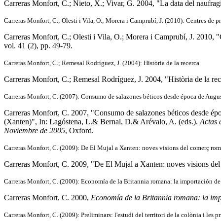
Carreras Monfort, C.; Nieto, X.; Vivar, G. 2004, "La data del naufrag
Carreras Monfort, C.; Olesti i Vila, O.; Morera i Camprubí, J. (2010): Centres de pr
Carreras Monfort, C.; Olesti i Vila, O.; Morera i Camprubí, J. 2010, "C
vol. 41 (2), pp. 49-79.
Carreras Monfort, C.; Remesal Rodríguez, J. (2004): Història de la recerca
Carreras Monfort, C.; Remesal Rodríguez, J. 2004, "Història de la rec
Carreras Monfort, C. (2007): Consumo de salazones béticos desde época de Augu
Carreras Monfort, C. 2007, "Consumo de salazones béticos desde ép
(Xanten)", In: Lagóstena, L.& Bernal, D.& Arévalo, A. (eds.).
Actas 
Noviembre de 2005
, Oxford.
Carreras Monfort, C. (2009): De El Mujal a Xanten: noves visions del comerç romà
Carreras Monfort, C. 2009, "De El Mujal a Xanten: noves visions del 
Carreras Monfort, C. (2000): Economía de la Britannia romana: la importación de
Carreras Monfort, C. 2000,
Economía de la Britannia romana: la imp
Carreras Monfort, C. (2009): Preliminars: l'estudi del territori de la colònia i les pr