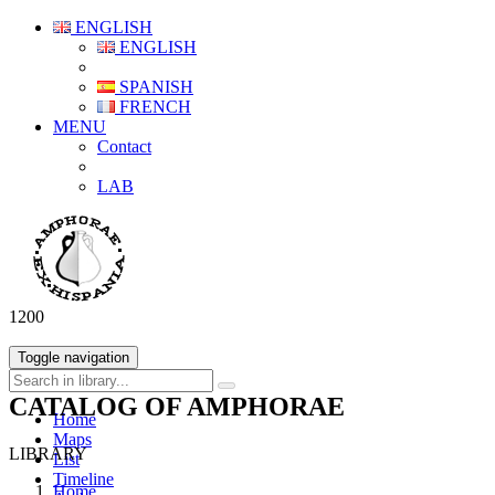
ENGLISH
ENGLISH
SPANISH
FRENCH
MENU
Contact
LAB
1200
Toggle navigation
CATALOG OF AMPHORAE
Home
Maps
LIBRARY
List
Timeline
Home