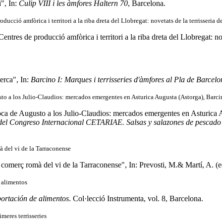
i", In:
Culip VIII i les àmfores Haltern 70
, Barcelona.
oducció amfòrica i territori a la riba dreta del Llobregat: novetats de la terrisseria 
entres de producció amfòrica i territori a la riba dreta del Llobregat: no
erca", In:
Barcino I: Marques i terrisseries d'àmfores al Pla de Barcelo
sto a los Julio-Claudios: mercados emergentes en Asturica Augusta (Astorga), Ba
oca de Augusto a los Julio-Claudios: mercados emergentes en Asturic
del Congreso Internacional CETARIAE. Salsas y salazones de pescado 
 del vi de la Tarraconense
comerç romà del vi de la Tarraconense", In: Prevosti, M.& Martí, A. (e
 alimentos
ortación de alimentos
. Col·lecció Instrumenta, vol. 8, Barcelona.
imeres terrisseries