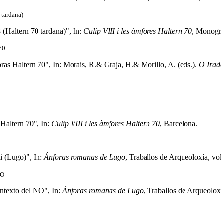
 tardana)
(Haltern 70 tardana)", In:
Culip VIII i les àmfores Haltern 70
, Monogr
 70
oras Haltern 70", In: Morais, R.& Graja, H.& Morillo, A. (eds.).
O Irad
 Haltern 70", In:
Culip VIII i les àmfores Haltern 70
, Barcelona.
i (Lugo)", In:
Ánforas romanas de Lugo
, Traballos de Arqueoloxía, vo
NO
ontexto del NO", In:
Ánforas romanas de Lugo
, Traballos de Arqueoloxí